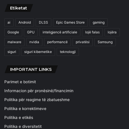
Etiketat
ai
Android
DLSS
Epic Games Store
gaming
Google
GPU
inteligjencë artificiale
lojë falas
lojëra
malware
nvidia
performancë
privatësi
Samsung
siguri
siguri kibernetike
teknologji
IMPORTANT LINKS
Parimet e botimit
Informacion për pronësinë/financimin
Politika për reagime të zbatueshme
Politika e korrektimeve
Politika e etikës
Politika e diversitetit