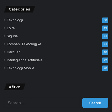
Categories
Teknologji
50
Lojra
49
Siguria
41
Kompani Teknologjike
41
Harduer
40
Intelegjenca Artificiale
22
Teknologji Mobile
20
Kërko
Search
for: