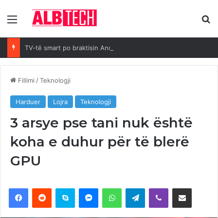
Menya
K
TV-të smart po braktisin Android OS: Arsyet kryesore
Fillimi
/
Teknologji
Harduer
Lojra
Teknologji
3 arsye pse tani nuk është
koha e duhur për të blerë
GPU
Facebook
Reddit
Skype
Messenger
WhatsApp
Telegram
Viber
Ndajeni me email