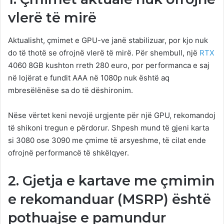
vlerë të mirë
Aktualisht, çmimet e GPU-ve janë stabilizuar, por kjo nuk
do të thotë se ofrojnë vlerë të mirë. Për shembull, një
RTX
4060 8GB kushton rreth 280 euro, por performanca e saj
në lojërat e fundit AAA në 1080p nuk është aq
mbresëlënëse sa do të dëshironim.
Nëse vërtet keni nevojë urgjente për një GPU, rekomandoj
të shikoni tregun e përdorur. Shpesh mund të gjeni karta
si 3080 ose 3090 me çmime të arsyeshme, të cilat ende
ofrojnë performancë të shkëlqyer.
2. Gjetja e kartave me çmimin
e rekomanduar (MSRP) është
pothuajse e pamundur