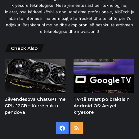
kryesore teknologjike. Nëse jeni entuziast për teknologjinë,
lojërat, ose kërkoni këshilla dhe udhëzime profesionale, AlbTech ju
mban të informuar me përmbajtje të freskët dhe të lehtë për t'u
ndjekur. Bashkohuni me ne dhe eksploroni së bashku të ardhmen
e teknologjisë dhe inovacionit!
Check Also
Zëvendësova ChatGPT me
TV-të smart po braktisin
GPU 12GB – Kurrë nuk u
Android OS: Arsyet
pendova
kryesore
Facebook
RSS