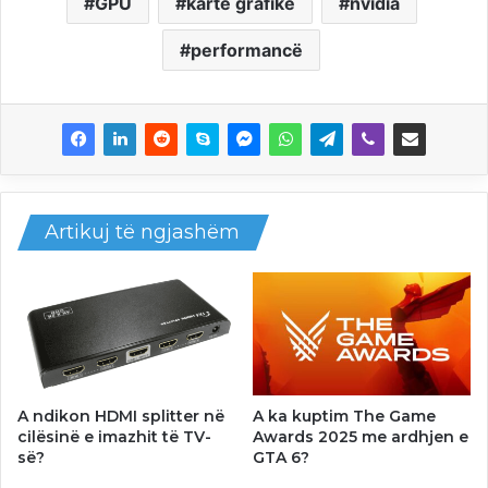
GPU
kartë grafike
nvidia
performancë
Artikuj të ngjashëm
A ndikon HDMI splitter në
A ka kuptim The Game
cilësinë e imazhit të TV-
Awards 2025 me ardhjen e
së?
GTA 6?