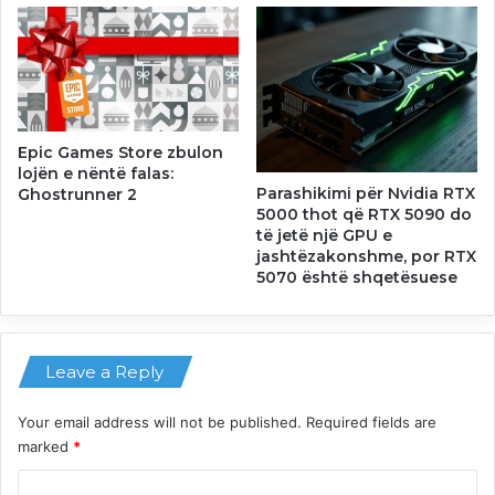
Epic Games Store zbulon
lojën e nëntë falas:
Parashikimi për Nvidia RTX
Ghostrunner 2
5000 thot që RTX 5090 do
të jetë një GPU e
jashtëzakonshme, por RTX
5070 është shqetësuese
Leave a Reply
Your email address will not be published.
Required fields are
marked
*
C