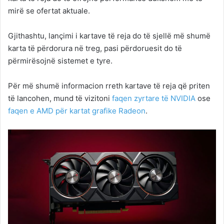
mirë se ofertat aktuale.
Gjithashtu, lançimi i kartave të reja do të sjellë më shumë
karta të përdorura në treg, pasi përdoruesit do të
përmirësojnë sistemet e tyre.
Për më shumë informacion rreth kartave të reja që priten
të lancohen, mund të vizitoni
faqen zyrtare të NVIDIA
ose
faqen e AMD për kartat grafike Radeon
.