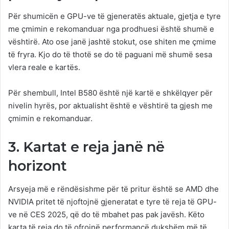
Për shumicën e GPU-ve të gjeneratës aktuale, gjetja e tyre
me çmimin e rekomanduar nga prodhuesi është shumë e
vështirë. Ato ose janë jashtë stokut, ose shiten me çmime
të fryra. Kjo do të thotë se do të paguani më shumë sesa
vlera reale e kartës.
Për shembull, Intel B580 është një kartë e shkëlqyer për
nivelin hyrës, por aktualisht është e vështirë ta gjesh me
çmimin e rekomanduar.
3. Kartat e reja janë në
horizont
Arsyeja më e rëndësishme për të pritur është se AMD dhe
NVIDIA pritet të njoftojnë gjeneratat e tyre të reja të GPU-
ve në CES 2025, që do të mbahet pas pak javësh. Këto
karta të reja do të ofrojnë performancë dukshëm më të