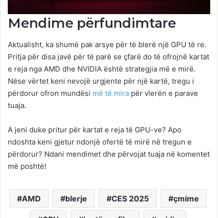
Mendime përfundimtare
Aktualisht, ka shumë pak arsye për të blerë një GPU të re.
Pritja për disa javë për të parë se çfarë do të ofrojnë kartat
e reja nga AMD dhe NVIDIA është strategjia më e mirë.
Nëse vërtet keni nevojë urgjente për një kartë, tregu i
përdorur ofron mundësi
më të mira
për vlerën e parave
tuaja.
A jeni duke pritur për kartat e reja të GPU-ve? Apo
ndoshta keni gjetur ndonjë ofertë të mirë në tregun e
përdorur? Ndani mendimet dhe përvojat tuaja në komentet
më poshtë!
AMD
blerje
CES 2025
çmime