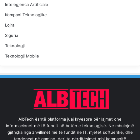
Intelegjenca Artificiale
Kompani Teknologjike
Lojra
Siguria
Teknologji
Teknologji Mobile
AlbTech është platforma juaj kryesore për lajmet dhe
informacionet më të fundit në botën e teknologjisë. Ne mbulojmë
gjithçka nga zhvillimet më të fundit në IT, mjetet softuerike, dhe
tendencat në gaming, deri te përditësimet mbi kompanitë