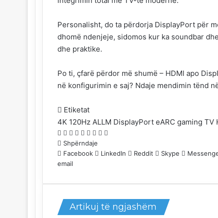
integrimin total me TV-të modernë.
Personalisht, do ta përdorja DisplayPort për m
dhomë ndenjeje, sidomos kur ka soundbar dhe 
dhe praktike.
Po ti, çfarë përdor më shumë – HDMI apo Displ
në konfigurimin e saj? Ndaje mendimin tënd n
Etiketat
4K 120Hz
ALLM
DisplayPort
eARC
gaming TV
Facebook
Reddit
Skype
Messenger
Messenger
WhatsApp
Telegram
Viber
Ndajeni
me
Shpërndaje
email
Facebook
LinkedIn
Reddit
Skype
Messeng
email
Artikuj të ngjashëm