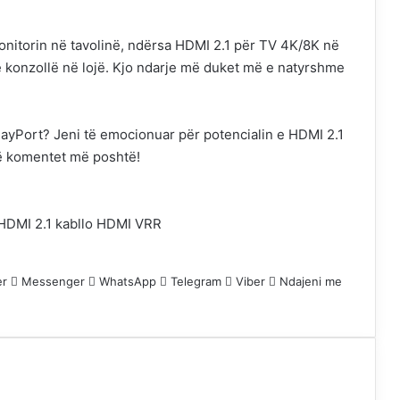
onitorin në tavolinë, ndërsa HDMI 2.1 për TV 4K/8K në
konzollë në lojë. Kjo ndarje më duket më e natyrshme
ayPort? Jeni të emocionuar për potencialin e HDMI 2.1
ë komentet më poshtë!
HDMI 2.1
kabllo HDMI
VRR
er
Messenger
WhatsApp
Telegram
Viber
Ndajeni me