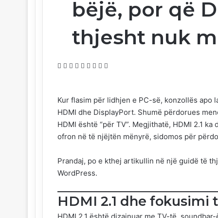
bëjë, por që D
thjesht nuk 
Facebook
Reddit
Skype
Messenger
Messenger
WhatsApp
Telegram
Viber
Ndajeni
me
email
Kur flasim për lidhjen e PC-së, konzollës apo
HDMI dhe DisplayPort. Shumë përdorues mendo
HDMI është “për TV”. Megjithatë, HDMI 2.1 ka 
ofron në të njëjtën mënyrë, sidomos për përd
Prandaj, po e kthej artikullin në një guidë të t
WordPress.
HDMI 2.1 dhe fokusimi 
HDMI 2.1 është dizajnuar me TV-të, soundbar-