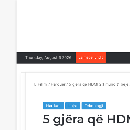
Thursday, August 6 2026
Lajmet e fundit
Fillimi
/
Harduer
/
5 gjëra që HDMI 2.1 mund t’i bëjë
Harduer
Lojra
Teknologji
5 gjëra që HDM