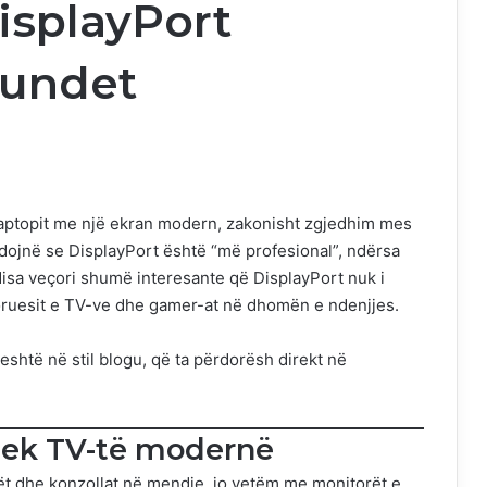
isplayPort
mundet
 laptopit me një ekran modern, zakonisht zgjedhim mes
jnë se DisplayPort është “më profesional”, ndërsa
disa veçori shumë interesante që DisplayPort nuk i
oruesit e TV-ve dhe gamer-at në dhomën e ndenjjes.
hjeshtë në stil blogu, që ta përdorësh direkt në
tek TV-të modernë
ët dhe konzollat në mendje, jo vetëm me monitorët e