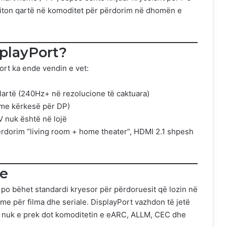
fiton qartë në komoditet për përdorim në dhomën e
playPort?
ort ka ende vendin e vet:
lartë (240Hz+ në rezolucione të caktuara)
(me kërkesë për DP)
V nuk është në lojë
përdorim “living room + home theater”, HDMI 2.1 shpesh
e
 po bëhet standardi kryesor për përdoruesit që lozin në
me për filma dhe seriale. DisplayPort vazhdon të jetë
or nuk e prek dot komoditetin e eARC, ALLM, CEC dhe