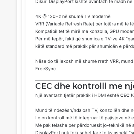
Dikur, DisplayPort kishte avantazh të madh në s
4K @ 120Hz në shumë TV modernë
VRR (Variable Refresh Rate) për lojëra më të 
Kompatibilitet të mirë me konzolla, GPU mode
Për më tepër, fakti që shumica e TV-ve 4K “g
këtë standard më praktik për shumicën e përdor
Nëse do të lexosh më shumë rreth VRR, mund 
FreeSync
.
CEC dhe kontrolli me n
Një avantazh tjetër praktik i HDMI është
CEC
(C
Mund të ndezësh/ndalosh TV, konzollën dhe 
Lejon kontroll më të integruar të pajisjeve në
Më pak telashe për përdoruesit jo-teknikë në 
DisplayPort nuk fokusohet fare te ky aspekt “s