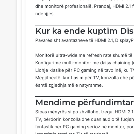
dhe monitorë profesionalë. Prandaj, HDMI 2.1 
ndenjjes.
Kur ka ende kuptim Dis
Pavarësisht avantazheve të HDMI 2.1, DisplayP
Monitorë ultra-wide me refresh rate shumë të 
Konfigurime multi-monitor me daisy chaining 
Lidhje klasike për PC gaming në tavolinë, ku T
Megjithëatë, kur flasim për TV, konzolla dhe 
është zgjedhja më e natyrshme.
Mendime përfundimtar
Sipas mënyrës si po zhvillohet tregu, HDMI 2.1
TV, përdorin konzolla dhe duan audio të fuqish
fantastik për PC gaming serioz në monitor, p