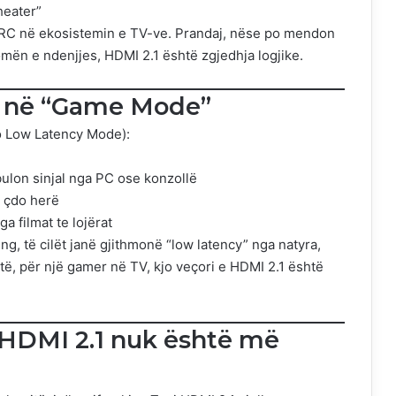
heater”
eARC në ekosistemin e TV-ve. Prandaj, nëse po mendon
mën e ndenjjes, HDMI 2.1 është zgjedhja logjike.
ë në “Game Mode”
 Low Latency Mode):
ulon sinjal nga PC ose konzollë
u çdo herë
a filmat te lojërat
g, të cilët janë gjithmonë “low latency” nga natyra,
ë, për një gamer në TV, kjo veçori e HDMI 2.1 është
 HDMI 2.1 nuk është më