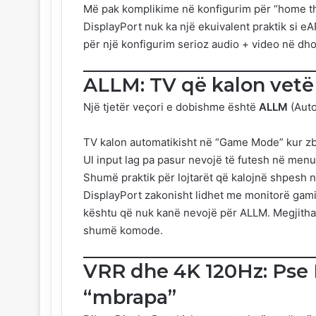
Më pak komplikime në konfigurim për “home t
DisplayPort nuk ka një ekuivalent praktik si 
për një konfigurim serioz audio + video në dho
ALLM: TV që kalon vet
Një tjetër veçori e dobishme është
ALLM
(Auto
TV kalon automatikisht në “Game Mode” kur zb
Ul input lag pa pasur nevojë të futesh në men
Shumë praktik për lojtarët që kalojnë shpesh ng
DisplayPort zakonisht lidhet me monitorë gamin
kështu që nuk kanë nevojë për ALLM. Megjithat
shumë komode.
VRR dhe 4K 120Hz: Pse
“mbrapa”