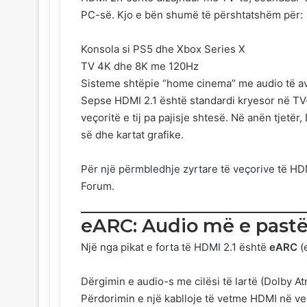
PC-së. Kjo e bën shumë të përshtatshëm për:
Konsola si PS5 dhe Xbox Series X
TV 4K dhe 8K me 120Hz
Sisteme shtëpie “home cinema” me audio të a
Sepse HDMI 2.1 është standardi kryesor në TV-
veçoritë e tij pa pajisje shtesë. Në anën tjet
së dhe kartat grafike.
Për një përmbledhje zyrtare të veçorive të HD
Forum
.
eARC: Audio më e pastë
Një nga pikat e forta të HDMI 2.1 është
eARC
(
Dërgimin e audio-s me cilësi të lartë (Dolby 
Përdorimin e një kablloje të vetme HDMI në ven