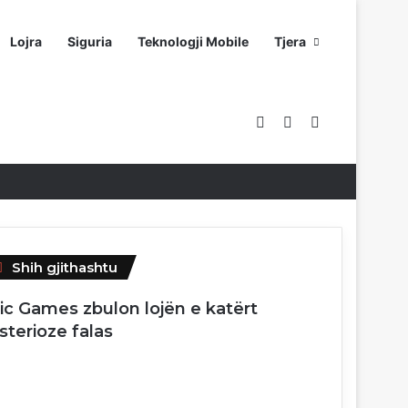
Lojra
Siguria
Teknologji Mobile
Tjera
Sidebar
Switch skin
Kërko për
Close
Shih gjithashtu
ic Games zbulon lojën e katërt
sterioze falas