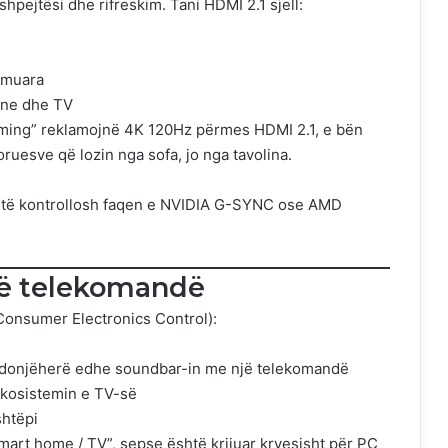
hpejtësi dhe rifreskim. Tani HDMI 2.1 sjell:
lëmuara
rne dhe TV
aming” reklamojnë 4K 120Hz përmes HDMI 2.1, e bën
uesve që lozin nga sofa, jo nga tavolina.
të kontrollosh
faqen e NVIDIA G-SYNC
ose
AMD
jë telekomandë
onsumer Electronics Control):
ndonjëherë edhe soundbar-in me një telekomandë
 ekosistemin e TV-së
shtëpi
mart home / TV”, sepse është krijuar kryesisht për PC