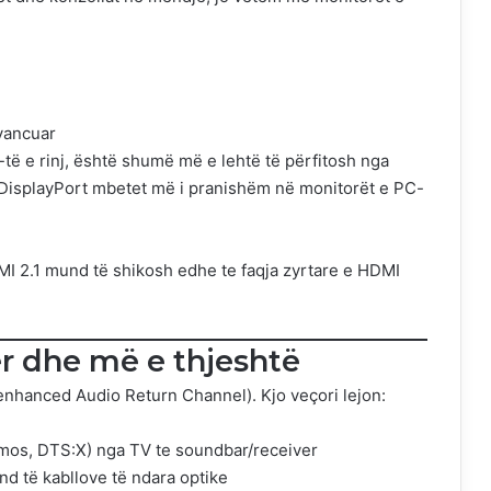
vancuar
të e rinj, është shumë më e lehtë të përfitosh nga
ër, DisplayPort mbetet më i pranishëm në monitorët e PC-
MI 2.1 mund të shikosh edhe te
faqja zyrtare e HDMI
r dhe më e thjeshtë
enhanced Audio Return Channel). Kjo veçori lejon:
Atmos, DTS:X) nga TV te soundbar/receiver
d të kabllove të ndara optike