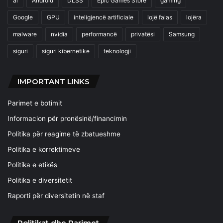
ai
Android
DLSS
Epic Games Store
gaming
Google
GPU
inteligjencë artificiale
lojë falas
lojëra
malware
nvidia
performancë
privatësi
Samsung
siguri
siguri kibernetike
teknologji
IMPORTANT LINKS
Parimet e botimit
Informacion për pronësinë/financimin
Politika për reagime të zbatueshme
Politika e korrektimeve
Politika e etikës
Politika e diversitetit
Raporti për diversitetin në staf
Politikat dhe Parimet