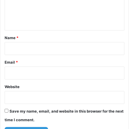
m
e
n
t
*
Name
*
Email
*
Website
Save my name, email, and website in this browser for the next
time I comment.