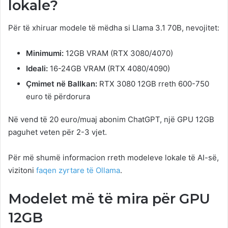
lokale?
Për të xhiruar modele të mëdha si Llama 3.1 70B, nevojitet:
Minimumi:
12GB VRAM (RTX 3080/4070)
Ideali:
16-24GB VRAM (RTX 4080/4090)
Çmimet në Ballkan:
RTX 3080 12GB rreth 600-750
euro të përdorura
Në vend të 20 euro/muaj abonim ChatGPT, një GPU 12GB
paguhet veten për 2-3 vjet.
Për më shumë informacion rreth modeleve lokale të AI-së,
vizitoni
faqen zyrtare të Ollama
.
Modelet më të mira për GPU
12GB