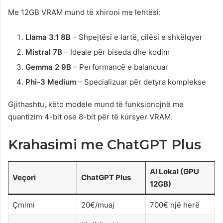
Me 12GB VRAM mund të xhironi me lehtësi:
Llama 3.1 8B
– Shpejtësi e lartë, cilësi e shkëlqyer
Mistral 7B
– Ideale për biseda dhe kodim
Gemma 2 9B
– Performancë e balancuar
Phi-3 Medium
– Specializuar për detyra komplekse
Gjithashtu, këto modele mund të funksionojnë me
quantizim 4-bit ose 8-bit për të kursyer VRAM.
Krahasimi me ChatGPT Plus
AI Lokal (GPU
Veçori
ChatGPT Plus
12GB)
Çmimi
20€/muaj
700€ një herë