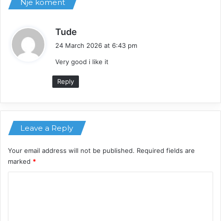
Një koment
s
Tude
a
24 March 2026 at 6:43 pm
y
Very good i like it
s
:
Reply
Leave a Reply
Your email address will not be published.
Required fields are
marked
*
C
o
m