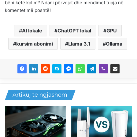
bëni këtë kalim? Ndani përvojat dhe mendimet tuaja në
komentet më poshtë!
AI lokale
ChatGPT lokal
GPU
kursim abonimi
Llama 3.1
Ollama
Artikuj të ngjashëm