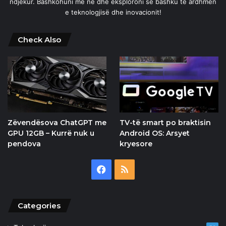
ndjekur. Bashkohuni me ne dhe eksploroni së bashku të ardhmen
e teknologjisë dhe inovacionit!
Check Also
Zëvendësova ChatGPT me
TV-të smart po braktisin
GPU 12GB – Kurrë nuk u
Android OS: Arsyet
pendova
kryesore
Facebook
RSS
Categories