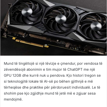
Mund të tingëllojë si një lëvizje e çmendur, por vendosa të
zëvendësojë abonimin e tim mujor të ChatGPT me një
GPU 12GB dhe kurrë nuk u pendova. Kjo histori tregon se
si teknologjitë lokale të AI-së po bëhen gjithnjë e më
tërheqëse dhe praktike për përdoruesit individualë. Le të
shohim pse kjo zgjidhje mund të jetë më e zgjuar sesa
mendojmë.