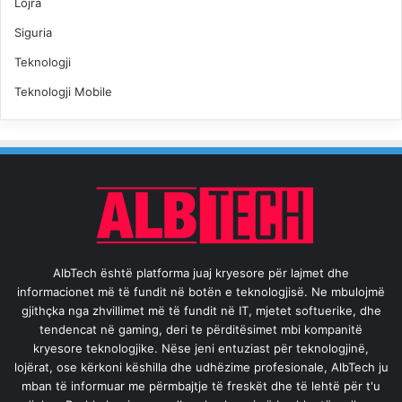
Lojra
Siguria
Teknologji
Teknologji Mobile
AlbTech është platforma juaj kryesore për lajmet dhe
informacionet më të fundit në botën e teknologjisë. Ne mbulojmë
gjithçka nga zhvillimet më të fundit në IT, mjetet softuerike, dhe
tendencat në gaming, deri te përditësimet mbi kompanitë
kryesore teknologjike. Nëse jeni entuziast për teknologjinë,
lojërat, ose kërkoni këshilla dhe udhëzime profesionale, AlbTech ju
mban të informuar me përmbajtje të freskët dhe të lehtë për t'u