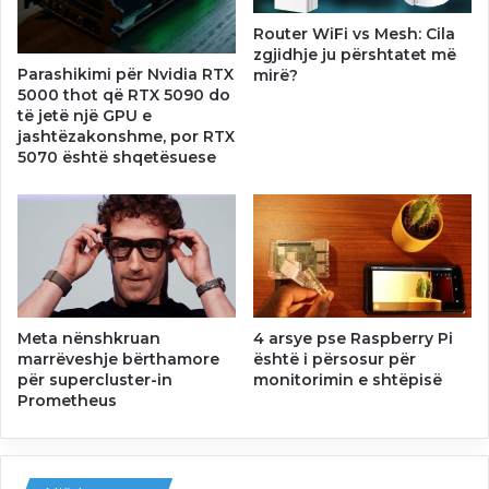
Router WiFi vs Mesh: Cila
zgjidhje ju përshtatet më
Parashikimi për Nvidia RTX
mirë?
5000 thot që RTX 5090 do
të jetë një GPU e
jashtëzakonshme, por RTX
5070 është shqetësuese
Meta nënshkruan
4 arsye pse Raspberry Pi
marrëveshje bërthamore
është i përsosur për
për supercluster-in
monitorimin e shtëpisë
Prometheus