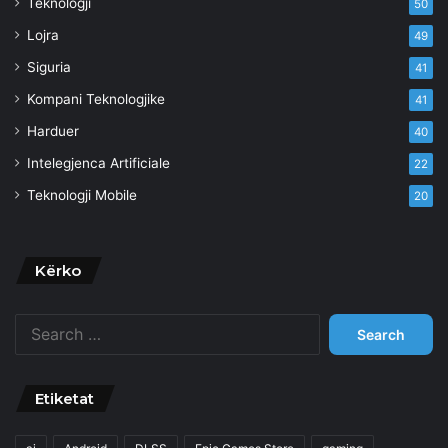
Teknologji
50
Lojra
49
Siguria
41
Kompani Teknologjike
41
Harduer
40
Intelegjenca Artificiale
22
Teknologji Mobile
20
Kërko
Search
for:
Etiketat