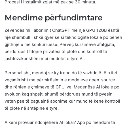
Procesi i instalimit zgjat më pak se 30 minuta.
Mendime përfundimtare
Zëvendësimi i abonimit ChatGPT me një GPU 12GB është
një shembull i shkëlqyer se si teknologjitë lokale po bëhen
gjithnjë e më konkurruese. Përveç kursimeve afatgjata,
përdoruesit fitojnë privatësi të plotë dhe kontroll të
jashtëzakonshëm mbi modelet e tyre AI.
Personalisht, mendoj se ky trend do të vazhdojë të rritet,
veçanërisht me përmirësimin e modeleve open-source
dhe rënien e çmimeve të GPU-ve. Meqenëse AI lokale po
evoluon kaq shpejt, shumë përdorues mund të pyesin
veten pse të paguajnë abonime kur mund të kenë kontroll
të plotë në shtëpinë e tyre.
A keni provuar ndonjëherë AI lokal? Apo po mendoni ta