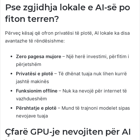
Pse zgjidhja lokale e AI-së po
fiton terren?
Përveç kësaj që ofron privatësi të plotë, AI lokale ka disa
avantazhe të rëndësishme:
Zero pagesa mujore
– Një herë investimi, përfitim i
përjetshëm
Privatësi e plotë
– Të dhënat tuaja nuk lihen kurrë
jashtë makinës
Funksionim offline
– Nuk ka nevojë për internet të
vazhdueshëm
Përshtatje e plotë
– Mund të trajnoni modelet sipas
nevojave tuaja
Çfarë GPU-je nevojiten për AI