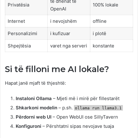
të dhënat te
Privatësia
100% lokale
OpenAI
Internet
i nevojshëm
offline
Personalizimi
i kufizuar
i plotë
Shpejtësia
varet nga serveri
konstante
Si të filloni me AI lokale?
Hapat janë mjaft të thjeshtë:
Instaloni Ollama
– Mjeti më i mirë për fillestarët
Shkarkoni modelin
– p.sh.
ollama run llama3.1
Përdorni web UI
– Open WebUI ose SillyTavern
Konfiguroni
– Përshtatni sipas nevojave tuaja