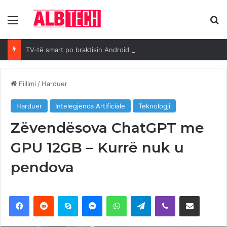
Menya
K
TV-të smart po braktisin Android OS: Arsyet kryesore
Fillimi
/
Harduer
Harduer
Intelegjenca Artificiale
Teknologji
Zëvendësova ChatGPT me
GPU 12GB – Kurrë nuk u
pendova
Facebook
Reddit
Skype
Messenger
WhatsApp
Telegram
Viber
Ndajeni me email