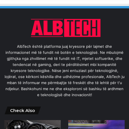
AlbTech është platforma juaj kryesore për lajmet dhe
informacionet më të fundit në botën e teknologjisë. Ne mbulojmë
gjithçka nga zhvillimet më të fundit në IT, mjetet softuerike, dhe
tendencat në gaming, deri te përditësimet mbi kompanitë
kryesore teknologjike. Nëse jeni entuziast për teknologjinë,
lojërat, ose kërkoni këshilla dhe udhëzime profesionale, AlbTech ju
mban të informuar me përmbajtje të freskët dhe të lehtë për t'u
ndjekur. Bashkohuni me ne dhe eksploroni së bashku të ardhmen
e teknologjisë dhe inovacionit!
Check Also