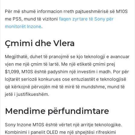
Për më shumë informacion rreth pajtueshmërisë së M10S
me PS5, mund të vizitoni
faqen zyrtare të Sony për
monitorët Inzone
.
Çmimi dhe Vlera
Megjithatë, duhet të pranojmë se kjo teknologji e avancuar
vjen me një çmim të lartë. Me një etiketë çmimi prej
$1,099, M10S është padyshim një investim i madh. Por për
lojtarët seriozë konkurues ose entuziastët e teknologjisë
që kërkojnë përvojën më të mirë të mundshme, mund të
jetë i justifikueshëm.
Mendime përfundimtare
Sony Inzone M10S është vërtet një arritje teknologjike.
Kombinimi i panelit OLED me një shpejtësi rifreskimi