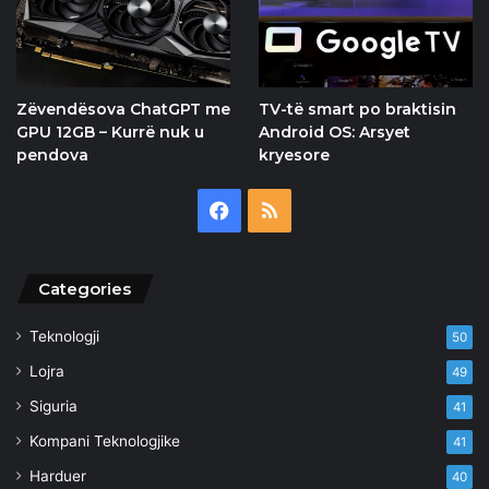
Zëvendësova ChatGPT me
TV-të smart po braktisin
GPU 12GB – Kurrë nuk u
Android OS: Arsyet
pendova
kryesore
Facebook
RSS
Categories
Teknologji
50
Lojra
49
Siguria
41
Kompani Teknologjike
41
Harduer
40