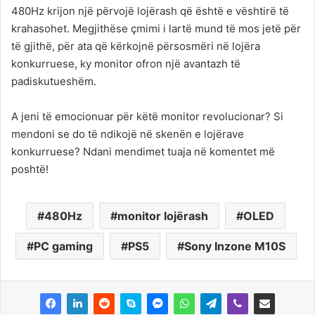
480Hz krijon një përvojë lojërash që është e vështirë të
krahasohet. Megjithëse çmimi i lartë mund të mos jetë për
të gjithë, për ata që kërkojnë përsosmëri në lojëra
konkurruese, ky monitor ofron një avantazh të
padiskutueshëm.
A jeni të emocionuar për këtë monitor revolucionar? Si
mendoni se do të ndikojë në skenën e lojërave
konkurruese? Ndani mendimet tuaja në komentet më
poshtë!
480Hz
monitor lojërash
OLED
PC gaming
PS5
Sony Inzone M10S