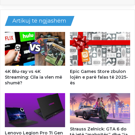
Artikuj të ngjashëm
4K Blu-ray vs 4K
Epic Games Store zbulon
Streaming: Cila ia vlen më
lojën e parë falas të 2025-
shumë?
ës
Strauss Zelnick: GTA 6 do
Lenovo Legion Pro 7i Gen
të jetë “mahnitës” dhe “ia