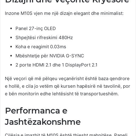
Inzone M10S vjen me një dizajn elegant dhe minimalist:
Panel 27-inç OLED
Shpejtësi rifreskimi 480Hz
Koha e reagimit 0.03ms
Mbështetje për NVIDIA G-SYNC
2 porte HDMI 2.1 dhe 1 DisplayPort 2.1
Një veçori që më pëlqeu veçanërisht është baza qendrore
e hollë, e cila jo vetëm që kursen hapësirë në tavolinë, por
e bën monitorin edhe lehtësisht të transportueshëm.
Performanca e
Jashtëzakonshme
Cilësia e imazhit të M10S është thjesht mahnitëse. Paneli