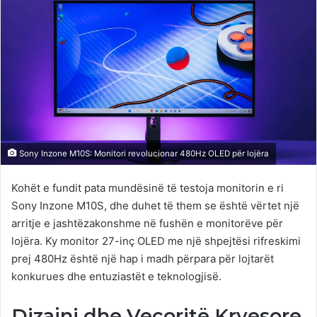
Sony Inzone M10S: Monitori revolucionar 480Hz OLED për lojëra
Kohët e fundit pata mundësinë të testoja monitorin e ri
Sony Inzone M10S, dhe duhet të them se është vërtet një
arritje e jashtëzakonshme në fushën e monitorëve për
lojëra. Ky monitor 27-inç OLED me një shpejtësi rifreskimi
prej 480Hz është një hap i madh përpara për lojtarët
konkurues dhe entuziastët e teknologjisë.
Dizajni dhe Veçoritë Kryesore