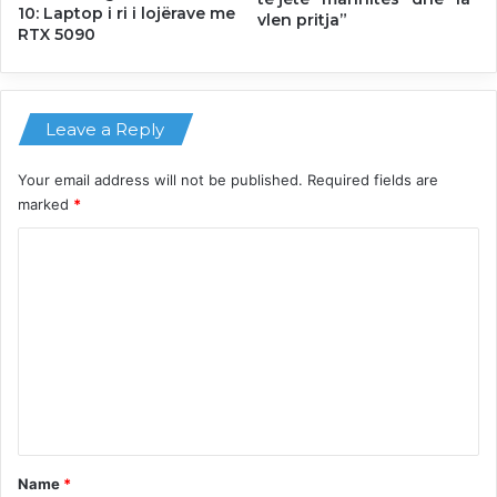
10: Laptop i ri i lojërave me
vlen pritja”
RTX 5090
Leave a Reply
Your email address will not be published.
Required fields are
marked
*
C
o
m
m
e
n
t
*
Name
*