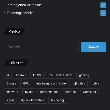
Intelegjenca Artificiale
22
Teknologji Mobile
20
Kërko
Search
for:
Etiketat
ai
Android
DLSS
Epic Games Store
gaming
Google
GPU
inteligjencë artificiale
lojë falas
lojëra
malware
nvidia
performancë
privatësi
Samsung
siguri
siguri kibernetike
teknologji