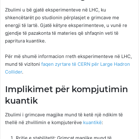
Zbulimi u bë gjatë eksperimenteve në LHC, ku
shkencëtarët po studionin përplasjet e grimcave me
energji të lartë. Gjatë këtyre eksperimenteve, u vunë re
gjendje të pazakonta të materies që shfaqnin veti të
papritura kuantike.
Për më shumë informacion rreth eksperimenteve në LHC,
mund të vizitoni
faqen zyrtare të CERN për Large Hadron
Collider
.
Implikimet për kompjutimin
kuantik
Zbulimi i grimcave magjike mund të ketë një ndikim të
thellë në zhvillimin e kompjuterëve
kuantikë
:
Rritje e stabilitetit: Grimcat magjike mund të