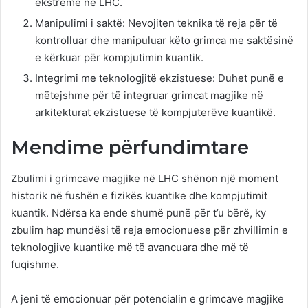
ekstreme në LHC.
Manipulimi i saktë: Nevojiten teknika të reja për të
kontrolluar dhe manipuluar këto grimca me saktësinë
e kërkuar për kompjutimin kuantik.
Integrimi me teknologjitë ekzistuese: Duhet punë e
mëtejshme për të integruar grimcat magjike në
arkitekturat ekzistuese të kompjuterëve kuantikë.
Mendime përfundimtare
Zbulimi i grimcave magjike në LHC shënon një moment
historik në fushën e fizikës kuantike dhe kompjutimit
kuantik. Ndërsa ka ende shumë punë për t’u bërë, ky
zbulim hap mundësi të reja emocionuese për zhvillimin e
teknologjive kuantike më të avancuara dhe më të
fuqishme.
A jeni të emocionuar për potencialin e grimcave magjike