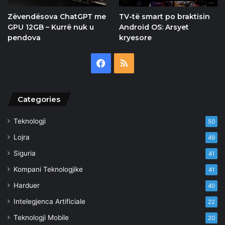
Zëvendësova ChatGPT me
TV-të smart po braktisin
GPU 12GB – Kurrë nuk u
Android OS: Arsyet
pendova
kryesore
Facebook
RSS
Categories
Teknologji
50
Lojra
49
Siguria
41
Kompani Teknologjike
41
Harduer
40
Intelegjenca Artificiale
22
Teknologji Mobile
20