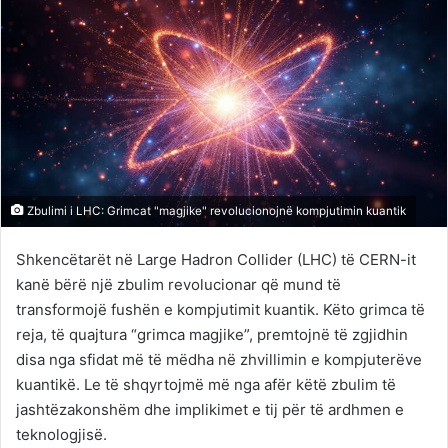
Zbulimi i LHC: Grimcat "magjike" revolucionojnë kompjutimin kuantik
Shkencëtarët në Large Hadron Collider (LHC) të CERN-it
kanë bërë një zbulim revolucionar që mund të
transformojë fushën e kompjutimit kuantik. Këto grimca të
reja, të quajtura “grimca magjike”, premtojnë të zgjidhin
disa nga sfidat më të mëdha në zhvillimin e kompjuterëve
kuantikë. Le të shqyrtojmë më nga afër këtë zbulim të
jashtëzakonshëm dhe implikimet e tij për të ardhmen e
teknologjisë.