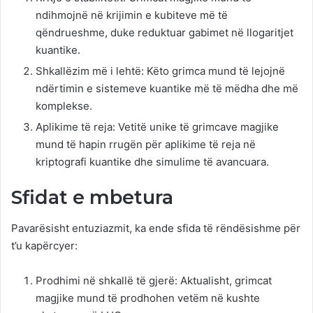
ndihmojnë në krijimin e kubiteve më të
qëndrueshme, duke reduktuar gabimet në llogaritjet
kuantike.
Shkallëzim më i lehtë: Këto grimca mund të lejojnë
ndërtimin e sistemeve kuantike më të mëdha dhe më
komplekse.
Aplikime të reja: Vetitë unike të grimcave magjike
mund të hapin rrugën për aplikime të reja në
kriptografi kuantike dhe simulime të avancuara.
Sfidat e mbetura
Pavarësisht entuziazmit, ka ende sfida të rëndësishme për
t’u kapërcyer:
Prodhimi në shkallë të gjerë: Aktualisht, grimcat
magjike mund të prodhohen vetëm në kushte