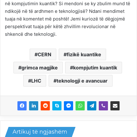
në kompjutimin kuantik? Si mendoni se ky zbulim mund të
ndikojë në të ardhmen e teknologjisë? Ndani mendimet
tuaja në komentet më poshtë! Jemi kuriozë të dëgjojmë
perspektivat tuaja për këtë zhvillim revolucionar në
shkencë dhe teknologji.
CERN
fizikë kuantike
grimca magjike
kompjutim kuantik
LHC
teknologji e avancuar
Artikuj të ngjashëm