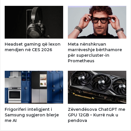
Headset gaming që lexon
Meta nënshkruan
mendjen në CES 2026
marrëveshje bërthamore
për supercluster-in
Prometheus
Frigoriferi inteligjent i
Zëvendësova ChatGPT me
Samsung sugjeron blerje
GPU 12GB – Kurrë nuk u
me AI
pendova