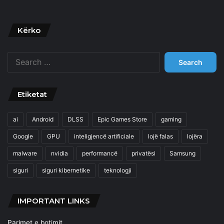
Kërko
Search
for:
Etiketat
ai
Android
DLSS
Epic Games Store
gaming
Google
GPU
inteligjencë artificiale
lojë falas
lojëra
malware
nvidia
performancë
privatësi
Samsung
siguri
siguri kibernetike
teknologji
IMPORTANT LINKS
Parimet e botimit