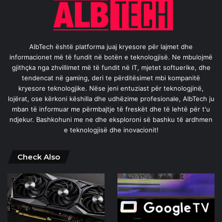
AlbTech është platforma juaj kryesore për lajmet dhe
informacionet më të fundit në botën e teknologjisë. Ne mbulojmë
gjithçka nga zhvillimet më të fundit në IT, mjetet softuerike, dhe
tendencat në gaming, deri te përditësimet mbi kompanitë
kryesore teknologjike. Nëse jeni entuziast për teknologjinë,
lojërat, ose kërkoni këshilla dhe udhëzime profesionale, AlbTech ju
mban të informuar me përmbajtje të freskët dhe të lehtë për t'u
ndjekur. Bashkohuni me ne dhe eksploroni së bashku të ardhmen
e teknologjisë dhe inovacionit!
Check Also