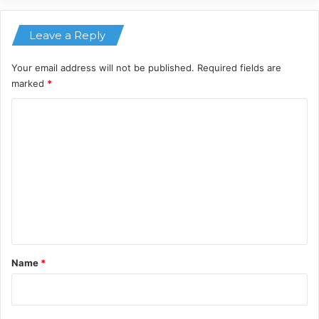
Leave a Reply
Your email address will not be published.
Required fields are
marked
*
C
o
m
m
e
n
t
*
Name
*