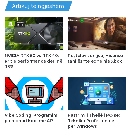
Artikuj të ngjashëm
NVIDIA RTX 50 vs RTX 40:
Po, televizori juaj Hisense
Rritje performance deri në
tani është edhe një Xbox
33%
Vibe Coding: Programim
Pastrimi i Thellë i PC-së:
pa njohuri kodi me AI?
Teknika Profesionale
për Windows