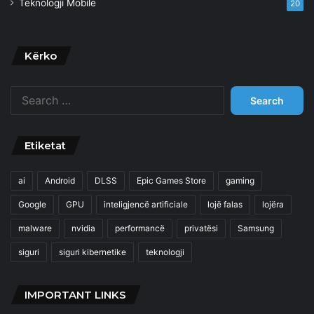
Teknologji Mobile
20
Kërko
Search
for:
Etiketat
ai
Android
DLSS
Epic Games Store
gaming
Google
GPU
inteligjencë artificiale
lojë falas
lojëra
malware
nvidia
performancë
privatësi
Samsung
siguri
siguri kibernetike
teknologji
IMPORTANT LINKS