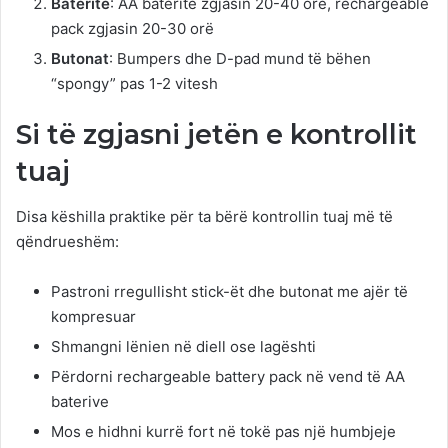
Bateritë
: AA bateritë zgjasin 20-40 orë, rechargeable
pack zgjasin 20-30 orë
Butonat
: Bumpers dhe D-pad mund të bëhen
“spongy” pas 1-2 vitesh
Si të zgjasni jetën e kontrollit
tuaj
Disa këshilla praktike për ta bërë kontrollin tuaj më të
qëndrueshëm:
Pastroni rregullisht stick-ët dhe butonat me ajër të
kompresuar
Shmangni lënien në diell ose lagështi
Përdorni rechargeable battery pack në vend të AA
baterive
Mos e hidhni kurrë fort në tokë pas një humbjeje