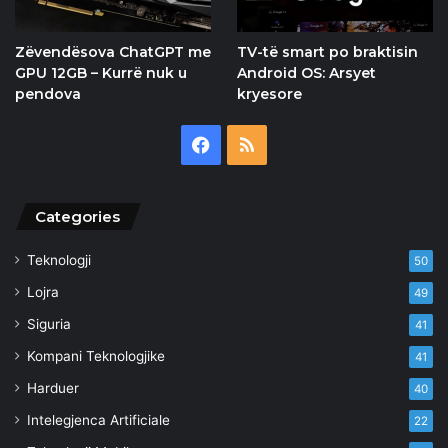
Zëvendësova ChatGPT me
TV-të smart po braktisin
GPU 12GB – Kurrë nuk u
Android OS: Arsyet
pendova
kryesore
Facebook
RSS
Categories
Teknologji
50
Lojra
49
Siguria
41
Kompani Teknologjike
41
Harduer
40
Intelegjenca Artificiale
22