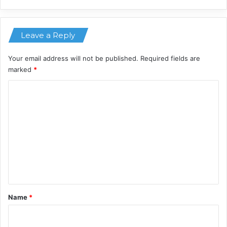
Leave a Reply
Your email address will not be published.
Required fields are
marked
*
C
o
m
m
e
n
t
*
Name
*