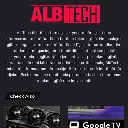
AlbTech është platforma juaj kryesore për lajmet dhe
informacionet më të fundit në botën e teknologjisë. Ne mbulojmë
gjithçka nga zhvillimet më të fundit në IT, mjetet softuerike, dhe
tendencat në gaming, deri te përditësimet mbi kompanitë
kryesore teknologjike. Nëse jeni entuziast për teknologjinë,
lojërat, ose kërkoni këshilla dhe udhëzime profesionale, AlbTech ju
mban të informuar me përmbajtje të freskët dhe të lehtë për t'u
ndjekur. Bashkohuni me ne dhe eksploroni së bashku të ardhmen
e teknologjisë dhe inovacionit!
Check Also