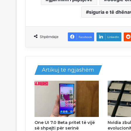
siguria e të dhëna
Shpërndaje
Facebook
LinkedIn
Artikuj të ngjashëm
One UI 7.0 Beta pritet të vijë
Nvidia zbu
së shpejti për serinë
evolucioni