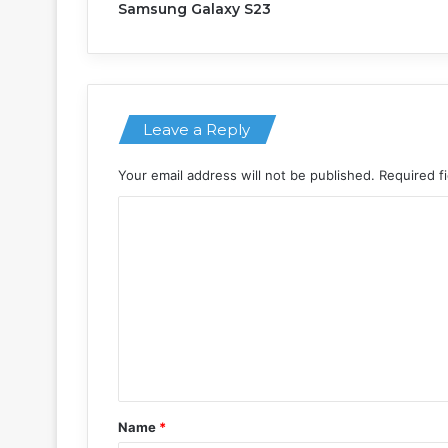
Samsung Galaxy S23
Leave a Reply
Your email address will not be published.
Required f
C
o
m
m
e
n
t
*
Name
*