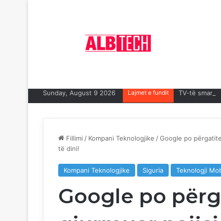
Sunday, August 9 2026
Lajmet e fundit
TV-të smart p
Fillimi
/
Kompani Teknologjike
/
Google po përgatitet
të dini!
Kompani Teknologjike
Siguria
Teknologji Mob
Google po përga