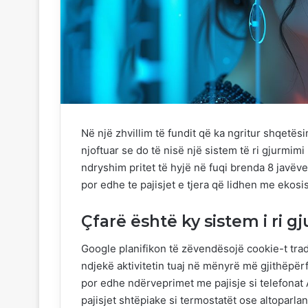
Në një zhvillim të fundit që ka ngritur shqetë
njoftuar se do të nisë një sistem të ri gjurmim
ndryshim pritet të hyjë në fuqi brenda 8 javëv
por edhe te pajisjet e tjera që lidhen me ekos
Çfarë është ky sistem i ri g
Google planifikon të zëvendësojë cookie-t trad
ndjekë aktivitetin tuaj në mënyrë më gjithëpërf
por edhe ndërveprimet me pajisje si telefonat 
pajisjet shtëpiake si termostatët ose altoparlan