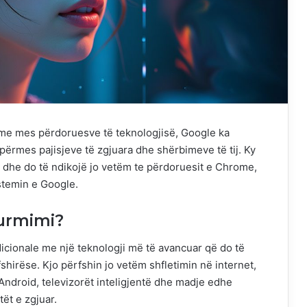
sime mes përdoruesve të teknologjisë, Google ka
i përmes pajisjeve të zgjuara dhe shërbimeve të tij. Ky
e dhe do të ndikojë jo vetëm te përdoruesit e Chrome,
istemin e Google.
jurmimi?
icionale me një teknologji më të avancuar që do të
shirëse. Kjo përfshin jo vetëm shfletimin në internet,
Android, televizorët inteligjentë dhe madje edhe
tët e zgjuar.