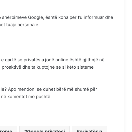
he shërbimeve Google, është koha për t’u informuar dhe
net tuaja personale.
e qartë se privatësia jonë online është gjithnjë në
ë proaktivë dhe ta kuptojnë se si këto sisteme
ogle? Apo mendoni se duhet bërë më shumë për
a në komentet më poshtë!
hrome
Google privatësi
privatësia