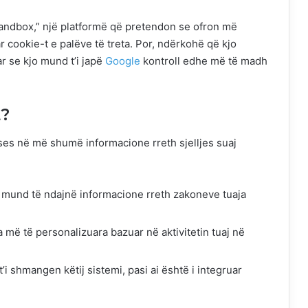
 Sandbox,” një platformë që pretendon se ofron më
 cookie-t e palëve të treta. Por, ndërkohë që kjo
r se kjo mund t’i japë
Google
kontroll edhe më të madh
t?
ses në më shumë informacione rreth sjelljes suaj
 mund të ndajnë informacione rreth zakoneve tuaja
ë të personalizuara bazuar në aktivitetin tuaj në
i shmangen këtij sistemi, pasi ai është i integruar