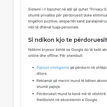
Sistemi i ri bazohet në atë që quhet “Privacy
shumë privatësi për përdoruesit duke eliminuar
tingëllon pozitive, ekspertët kanë paralajmërua
mbi të dhënat tuaja personale.
Si ndikon kjo te përdoruesi
Ndikimi kryesor është se Google do të ketë ak
online dhe offline. Për shembull:
Pajisjet inteligjente
që përdorni në shtëpi
ditore.
Reklamat që merrni mund të bëhen akoma m
shumë pajisje.
Përdoruesit mund ta kenë më të vështirë t’
thellësisht në ekosistemin e Google.