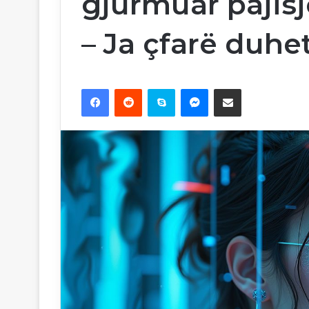
gjurmuar pajisj
– Ja çfarë duhet
Facebook
Reddit
Skype
Messenger
Ndajeni me email