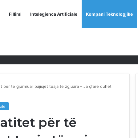
Fillimi
Intelegjenca Artificiale
Kompani Teknologjike
o braktisin Android OS: Arsyet kryesore
 për të gjurmuar pajisjet tuaja të zgjuara – Ja çfarë duhet
ile
titet për të