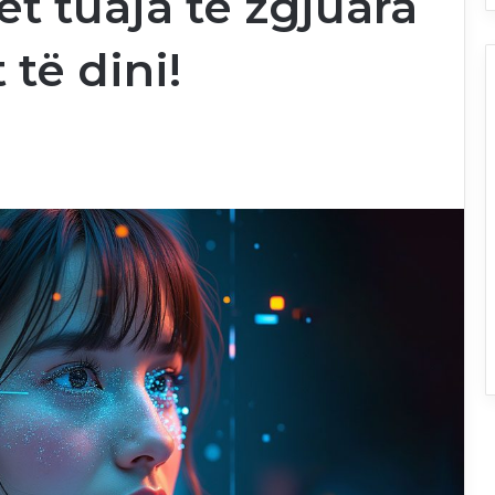
et tuaja të zgjuara
 të dini!