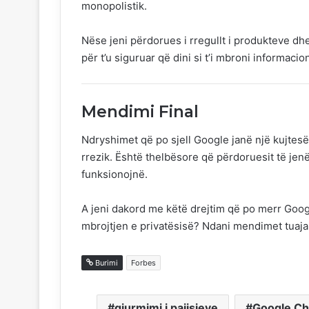
monopolistik.
Nëse jeni përdorues i rregullt i produkteve d
për t’u siguruar që dini si t’i mbroni informacio
Mendimi Final
Ndryshimet që po sjell Google janë një kujtesë 
rrezik. Është thelbësore që përdoruesit të jen
funksionojnë.
A jeni dakord me këtë drejtim që po merr Go
mbrojtjen e privatësisë? Ndani mendimet tuaj
Burimi
Forbes
gjurmimi i pajisjeve
Google C