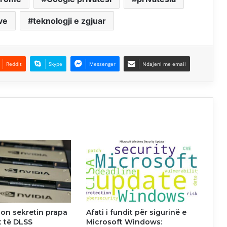
ve
teknologji e zgjuar
Reddit
Skype
Messenger
Ndajeni me email
lon sekretin prapa
Afati i fundit për sigurinë e
t të DLSS
Microsoft Windows: