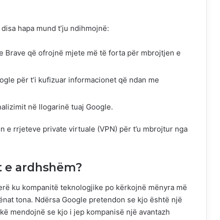
 disa hapa mund t’ju ndihmojnë:
se Brave që ofrojnë mjete më të forta për mbrojtjen e
oogle për t’i kufizuar informacionet që ndan me
alizimit në llogarinë tuaj Google.
 e rrjeteve private virtuale (VPN) për t’u mbrojtur nga
jt e ardhshëm?
gjerë ku kompanitë teknologjike po kërkojnë mënyra më
ënat tona. Ndërsa Google pretendon se kjo është një
itikë mendojnë se kjo i jep kompanisë një avantazh