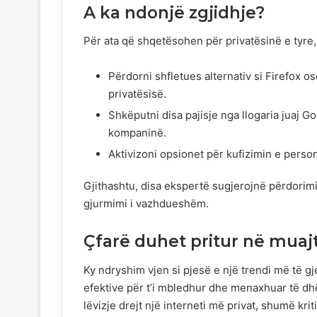
A ka ndonjë zgjidhje?
Për ata që shqetësohen për privatësinë e tyre,
Përdorni shfletues alternativ si Firefox o
privatësisë.
Shkëputni disa pajisje nga llogaria juaj G
kompaninë.
Aktivizoni opsionet për kufizimin e person
Gjithashtu, disa ekspertë sugjerojnë përdorimin
gjurmimi i vazhdueshëm.
Çfarë duhet pritur në mua
Ky ndryshim vjen si pjesë e një trendi më të 
efektive për t’i mbledhur dhe menaxhuar të dh
lëvizje drejt një interneti më privat, shumë kr