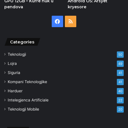
GPU 12GB – Kurrë nuk u
Android OS: Arsyet
pendova
kryesore
Facebook
RSS
Categories
Teknologji
50
Lojra
49
Siguria
41
Kompani Teknologjike
41
Harduer
40
Intelegjenca Artificiale
22
Teknologji Mobile
20