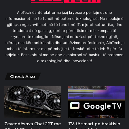
AlbTech është platforma juaj kryesore për lajmet dhe
informacionet më të fundit në botën e teknologjisë. Ne mbulojmë
gjithçka nga zhvillimet më të fundit në IT, mjetet softuerike, dhe
tendencat në gaming, deri te përditësimet mbi kompanitë
kryesore teknologjike. Nëse jeni entuziast për teknologjinë,
lojërat, ose kërkoni këshilla dhe udhëzime profesionale, AlbTech ju
mban të informuar me përmbajtje të freskët dhe të lehtë për t'u
ndjekur. Bashkohuni me ne dhe eksploroni së bashku të ardhmen
e teknologjisë dhe inovacionit!
Check Also
Zëvendësova ChatGPT me
TV-të smart po braktisin