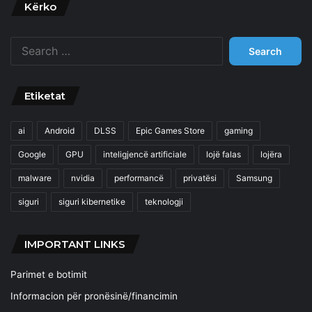
Kërko
Search
for:
Etiketat
ai
Android
DLSS
Epic Games Store
gaming
Google
GPU
inteligjencë artificiale
lojë falas
lojëra
malware
nvidia
performancë
privatësi
Samsung
siguri
siguri kibernetike
teknologji
IMPORTANT LINKS
Parimet e botimit
Informacion për pronësinë/financimin