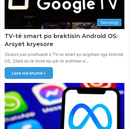
Teknologji
TV-të smart po braktisin Android OS:
Arsyet kryesore
Zbuloni pse prodhuesit e TV-ve smart po largohen nga Android
OS. Çfarë do të thotë kjo për të ardhmen e…
Lexo më shumë »