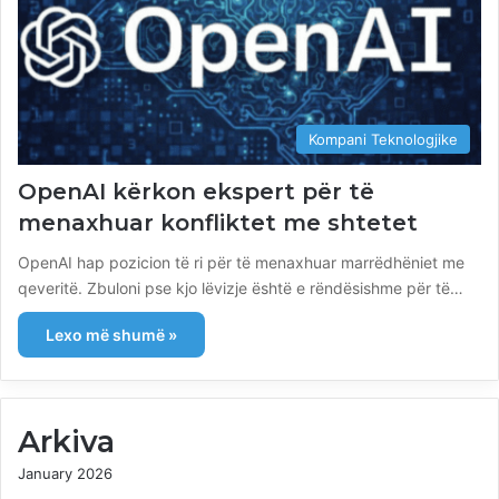
Kompani Teknologjike
OpenAI kërkon ekspert për të
menaxhuar konfliktet me shtetet
OpenAI hap pozicion të ri për të menaxhuar marrëdhëniet me
qeveritë. Zbuloni pse kjo lëvizje është e rëndësishme për të…
Lexo më shumë »
Arkiva
January 2026