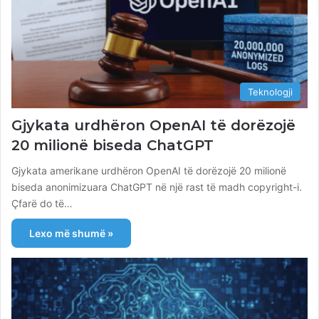
Teknologji
Gjykata urdhëron OpenAI të dorëzojë
20 milionë biseda ChatGPT
Gjykata amerikane urdhëron OpenAI të dorëzojë 20 milionë
biseda anonimizuara ChatGPT në një rast të madh copyright-i.
Çfarë do të…
Lexo më shumë »