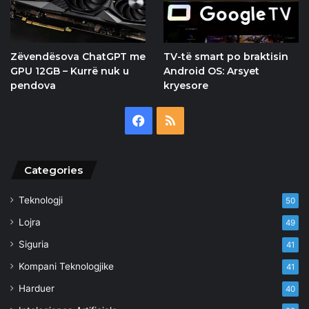
Zëvendësova ChatGPT me
TV-të smart po braktisin
GPU 12GB – Kurrë nuk u
Android OS: Arsyet
pendova
kryesore
Facebook
RSS
Categories
Teknologji
50
Lojra
49
Siguria
41
Kompani Teknologjike
41
Harduer
40