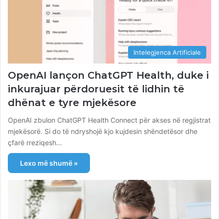
Intelegjenca Artificiale
OpenAI lançon ChatGPT Health, duke i
inkurajuar përdoruesit të lidhin të
dhënat e tyre mjekësore
OpenAI zbulon ChatGPT Health Connect për akses në regjistrat
mjekësorë. Si do të ndryshojë kjo kujdesin shëndetësor dhe
çfarë rreziqesh…
Lexo më shumë »