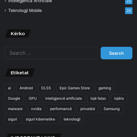
Intelegjenca Artificiale
22
Teknologji Mobile
20
Kërko
Search
for:
Etiketat
ai
Android
DLSS
Epic Games Store
gaming
Google
GPU
inteligjencë artificiale
lojë falas
lojëra
malware
nvidia
performancë
privatësi
Samsung
siguri
siguri kibernetike
teknologji