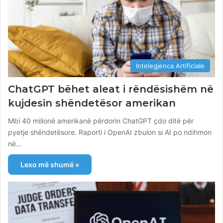
Intelegjenca Artificiale
ChatGPT bëhet aleat i rëndësishëm në
kujdesin shëndetësor amerikan
Mbi 40 milionë amerikanë përdorin ChatGPT çdo ditë për
pyetje shëndetësore. Raporti i OpenAI zbulon si AI po ndihmon
në…
Lexo më shumë »