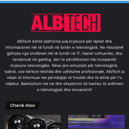
AlbTech është platforma juaj kryesore për lajmet dhe
informacionet më të fundit në botën e teknologjisë. Ne mbulojmë
gjithçka nga zhvillimet më të fundit në IT, mjetet softuerike, dhe
tendencat në gaming, deri te përditësimet mbi kompanitë
kryesore teknologjike. Nëse jeni entuziast për teknologjinë,
lojërat, ose kërkoni këshilla dhe udhëzime profesionale, AlbTech ju
mban të informuar me përmbajtje të freskët dhe të lehtë për t'u
ndjekur. Bashkohuni me ne dhe eksploroni së bashku të ardhmen
e teknologjisë dhe inovacionit!
Check Also