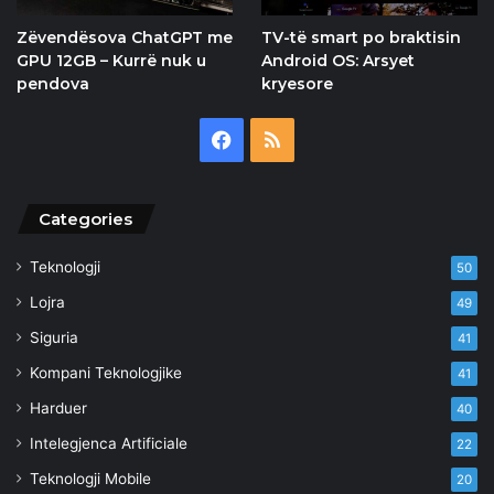
Zëvendësova ChatGPT me
TV-të smart po braktisin
GPU 12GB – Kurrë nuk u
Android OS: Arsyet
pendova
kryesore
Facebook
RSS
Categories
Teknologji
50
Lojra
49
Siguria
41
Kompani Teknologjike
41
Harduer
40
Intelegjenca Artificiale
22
Teknologji Mobile
20