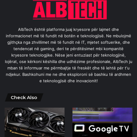
AlbTech është platforma juaj kryesore për lajmet dhe
informacionet më të fundit në botën e teknologjisë. Ne mbulojmë
gjithçka nga zhvillimet më të fundit në IT, mjetet softuerike, dhe
tendencat në gaming, deri te përditësimet mbi kompanitë
kryesore teknologjike. Nëse jeni entuziast për teknologjinë,
lojërat, ose kërkoni këshilla dhe udhëzime profesionale, AlbTech ju
mban të informuar me përmbajtje të freskët dhe të lehtë për t'u
ndjekur. Bashkohuni me ne dhe eksploroni së bashku të ardhmen
e teknologjisë dhe inovacionit!
Check Also