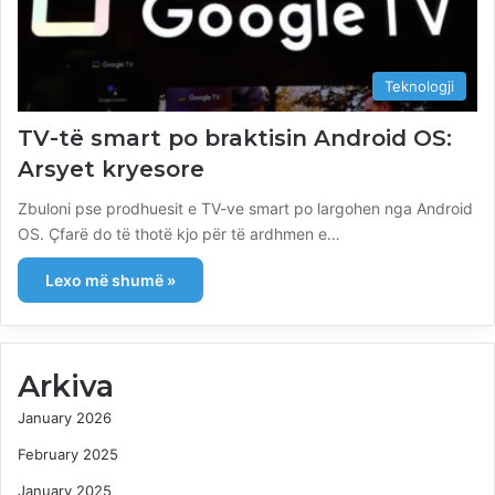
Teknologji
TV-të smart po braktisin Android OS:
Arsyet kryesore
Zbuloni pse prodhuesit e TV-ve smart po largohen nga Android
OS. Çfarë do të thotë kjo për të ardhmen e…
Lexo më shumë »
Arkiva
January 2026
February 2025
January 2025