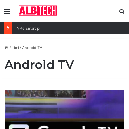
Menya
K
TV-të smart po braktisin Android OS: Arsyet kryesore
Fillimi
/
Android TV
Android TV