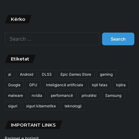
Kërko
Search
for:
Etiketat
ai
Android
DLSS
Epic Games Store
gaming
Google
GPU
inteligjencë artificiale
lojë falas
lojëra
malware
nvidia
performancë
privatësi
Samsung
siguri
siguri kibernetike
teknologji
IMPORTANT LINKS
Parimet e botimit